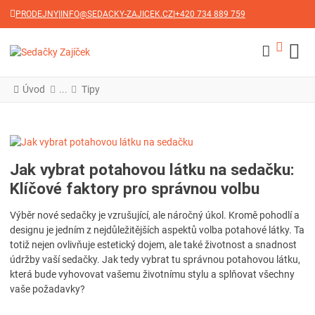
|
|
PRODEJNY
INFO@SEDACKY-ZAJICEK.CZ
+420 734 889 759
Faceboo
Úvod
Tipy
Jak vybrat potahovou látku na sedačku:
Klíčové faktory pro správnou volbu
Výběr nové sedačky je vzrušující, ale náročný úkol. Kromě pohodlí a
designu je jedním z nejdůležitějších aspektů volba potahové látky. Ta
totiž nejen ovlivňuje estetický dojem, ale také životnost a snadnost
údržby vaší sedačky. Jak tedy vybrat tu správnou potahovou látku,
která bude vyhovovat vašemu životnímu stylu a splňovat všechny
vaše požadavky?