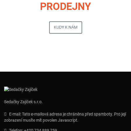
PRODEJNY
KUDY K NÁM
Sedačky Zajíček s.r.o.
E-mail:
Tato e-mailová adresa je chráněna před spamboty. Pro její
zobrazení musíte mít povolen Javascript.
Telefon:
+420 734 889 759