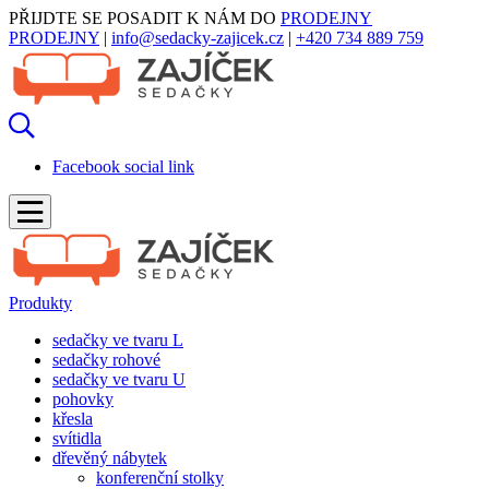
PŘIJDTE SE POSADIT K NÁM DO
PRODEJNY
PRODEJNY
|
info@sedacky-zajicek.cz
|
+420 734 889 759
Facebook social link
Produkty
sedačky ve tvaru L
sedačky rohové
sedačky ve tvaru U
pohovky
křesla
svítidla
dřevěný nábytek
konferenční stolky