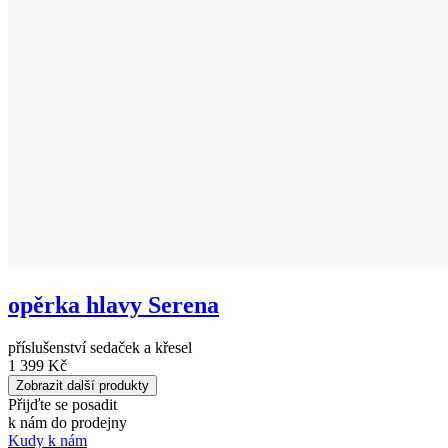
opěrka hlavy Serena
příslušenství sedaček a křesel
1 399 Kč
Zobrazit další produkty
Přijďte se posadit
k nám do prodejny
Kudy k nám