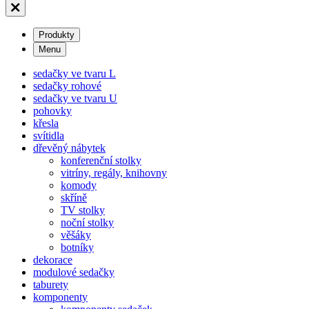
Produkty
Menu
sedačky ve tvaru L
sedačky rohové
sedačky ve tvaru U
pohovky
křesla
svítidla
dřevěný nábytek
konferenční stolky
vitríny, regály, knihovny
komody
skříně
TV stolky
noční stolky
věšáky
botníky
dekorace
modulové sedačky
taburety
komponenty