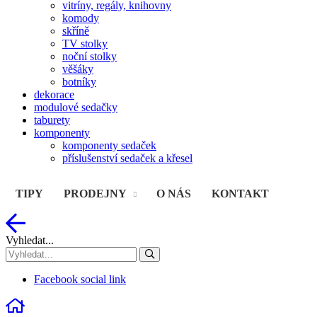
vitríny, regály, knihovny
komody
skříně
TV stolky
noční stolky
věšáky
botníky
dekorace
modulové sedačky
taburety
komponenty
komponenty sedaček
příslušenství sedaček a křesel
TIPY
PRODEJNY
O NÁS
KONTAKT
Vyhledat...
Facebook social link