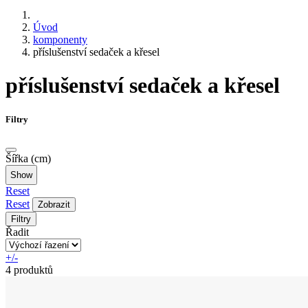
Úvod
komponenty
příslušenství sedaček a křesel
příslušenství sedaček a křesel
Filtry
Šířka (cm)
Reset
Reset
Zobrazit
Filtry
Řadit
+/-
4 produktů