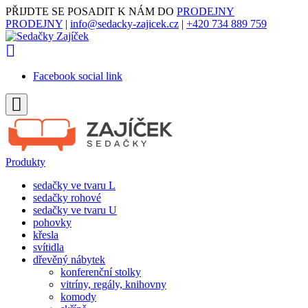
PŘIJDTE SE POSADIT K NÁM DO
PRODEJNY
PRODEJNY
|
info@sedacky-zajicek.cz
|
+420 734 889 759
Facebook social link
Produkty
sedačky ve tvaru L
sedačky rohové
sedačky ve tvaru U
pohovky
křesla
svítidla
dřevěný nábytek
konferenční stolky
vitríny, regály, knihovny
komody