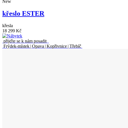
New
křeslo ESTER
křesla
18 299 Kč
přijďte se k nám posadit
Frýdek-místek | Opava | Kopřivnice | Třebíč