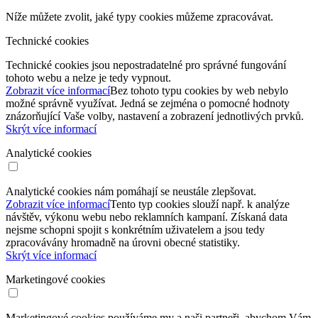
Níže můžete zvolit, jaké typy cookies můžeme zpracovávat.
Technické cookies
Technické cookies jsou nepostradatelné pro správné fungování
tohoto webu a nelze je tedy vypnout.
Zobrazit více informací
Bez tohoto typu cookies by web nebylo
možné správně využívat. Jedná se zejména o pomocné hodnoty
znázorňující Vaše volby, nastavení a zobrazení jednotlivých prvků.
Skrýt více informací
Analytické cookies
Analytické cookies nám pomáhají se neustále zlepšovat.
Zobrazit více informací
Tento typ cookies slouží např. k analýze
návštěv, výkonu webu nebo reklamních kampaní. Získaná data
nejsme schopni spojit s konkrétním uživatelem a jsou tedy
zpracovávány hromadně na úrovni obecné statistiky.
Skrýt více informací
Marketingové cookies
Marketingové cookies používáme my a naši partneři, abychom Vám