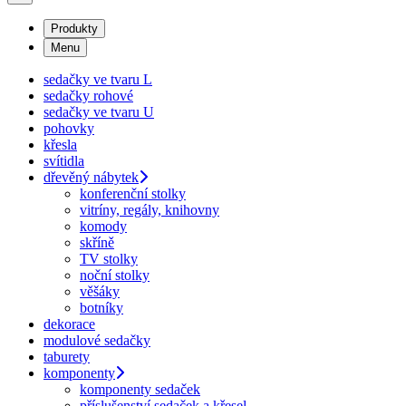
Produkty
Menu
sedačky ve tvaru L
sedačky rohové
sedačky ve tvaru U
pohovky
křesla
svítidla
dřevěný nábytek
konferenční stolky
vitríny, regály, knihovny
komody
skříně
TV stolky
noční stolky
věšáky
botníky
dekorace
modulové sedačky
taburety
komponenty
komponenty sedaček
příslušenství sedaček a křesel