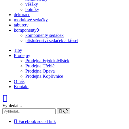
věšáky
botníky
dekorace
modulové sedačky
taburety
komponenty
komponenty sedaček
příslušenství sedaček a křesel
Tipy
Prodejny
Prodejna Frýdek-Místek
Prodejna Třebíč
Prodejna Opava
Prodejna Kopřivnice
O nás
Kontakt
Vyhledat...
Facebook social link