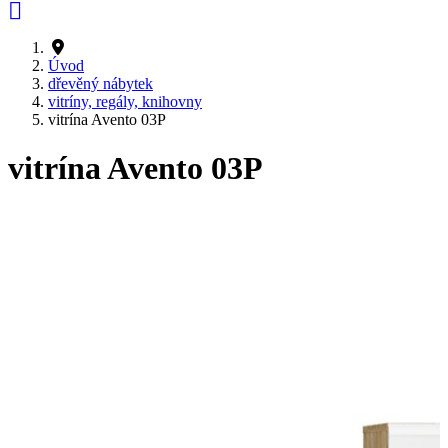
Úvod
dřevěný nábytek
vitríny, regály, knihovny
vitrína Avento 03P
vitrína Avento 03P