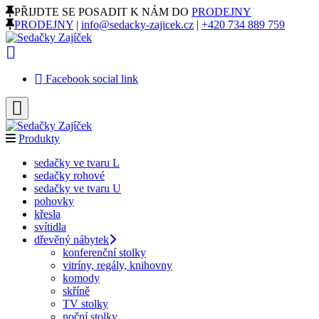
PŘIJDTE SE POSADIT K NÁM DO
PRODEJNY
PRODEJNY
|
info@sedacky-zajicek.cz
|
+420 734 889 759
Facebook social link
Produkty
sedačky ve tvaru L
sedačky rohové
sedačky ve tvaru U
pohovky
křesla
svítidla
dřevěný nábytek
konferenční stolky
vitríny, regály, knihovny
komody
skříně
TV stolky
noční stolky