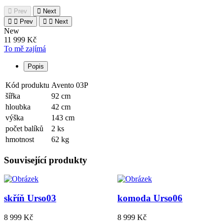
Prev
Next
Prev
Next
New
11 999 Kč
To mě zajímá
Popis
Kód produktu
Avento 03P
šířka
92
cm
hloubka
42
cm
výška
143
cm
počet balíků
2
ks
hmotnost
62
kg
Související produkty
skříň Urso03
komoda Urso06
8 999 Kč
8 999 Kč