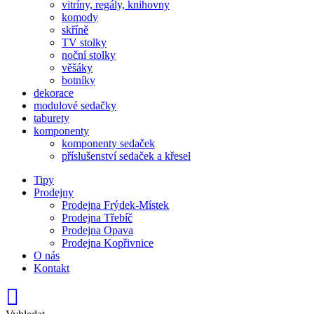
vitríny, regály, knihovny
komody
skříně
TV stolky
noční stolky
věšáky
botníky
dekorace
modulové sedačky
taburety
komponenty
komponenty sedaček
příslušenství sedaček a křesel
Tipy
Prodejny
Prodejna Frýdek-Místek
Prodejna Třebíč
Prodejna Opava
Prodejna Kopřivnice
O nás
Kontakt