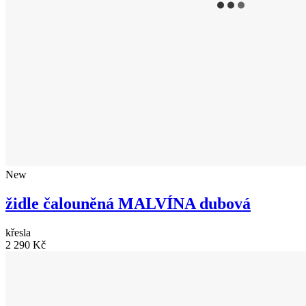
New
židle čalouněná MALVÍNA dubová
křesla
2 290 Kč