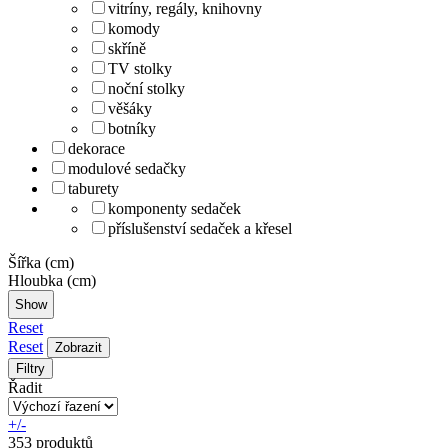
vitríny, regály, knihovny
komody
skříně
TV stolky
noční stolky
věšáky
botníky
dekorace
modulové sedačky
taburety
komponenty sedaček
příslušenství sedaček a křesel
Šířka (cm)
Hloubka (cm)
Reset
Reset
Zobrazit
Filtry
Řadit
+/-
353 produktů