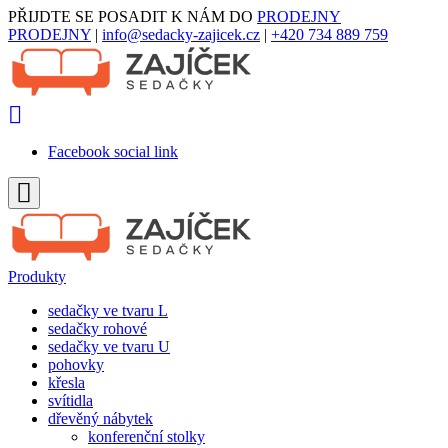
PŘIJDTE SE POSADIT K NÁM DO
PRODEJNY
PRODEJNY
|
info@sedacky-zajicek.cz
|
+420 734 889 759
Facebook social link
Produkty
sedačky ve tvaru L
sedačky rohové
sedačky ve tvaru U
pohovky
křesla
svítidla
dřevěný nábytek
konferenční stolky